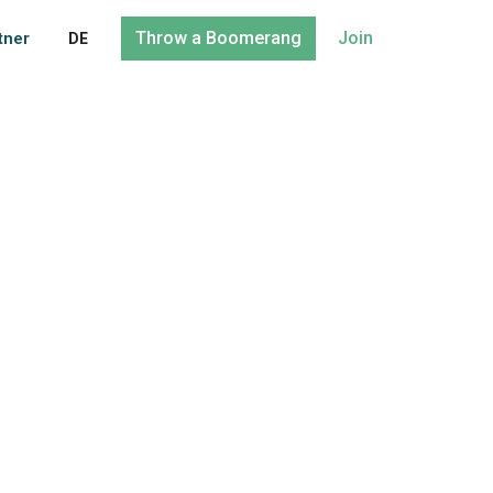
Throw a Boomerang
Join
tner
DE